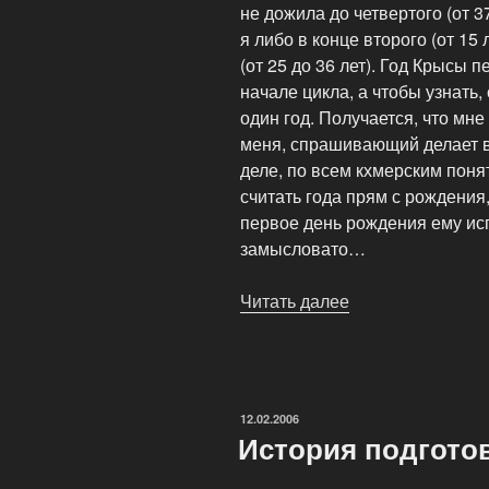
не дожила до четвертого (от 37
я либо в конце второго (от 15 
(от 25 до 36 лет). Год Крысы п
начале цикла, а чтобы узнать,
один год. Получается, что мне 
меня, спрашивающий делает вы
деле, по всем кхмерским понят
считать года прям с рождения,
первое день рождения ему исп
замысловато…
Читать далее
«История
подготовки
одного
дайвмастера.
Часть
ОПУБЛИКОВАНО
12.02.2006
1»
История подгото