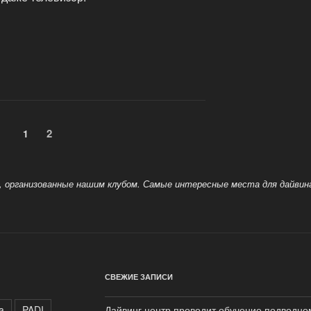
Страница
2
Страница
1
и, организованные нашим клубом. Самые интересные места для дайвинг
СВЕЖИЕ ЗАПИСИ
a
PADI
Дайвинг центр проводит обучение подводн