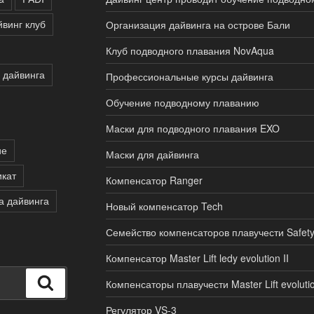
йвинг клуб
Организация дайвинга на острове Бали
Клуб подводного плавания NovAqua
 дайвинга
Профессиональные курсы дайвинга
Обучение подводному плаванию
Маски для подводного плавания EXO
ие
Маски для дайвинга
кат
Компенсатор Ranger
а дайвинга
Новый компенсатор Tech
Семейство компенсаторов плавучести Safet
Компенсатор Master Lift ledy evolution II
Поиск
Компенсаторы плавучести Master Lift evolutio
Регулятор VS-3