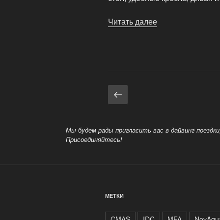
Читать далее
«История
подготовки»
Навигация
Предыдущая
страница
по
записям
Мы будем рады пригласить вас в дайвинг поездк
Присоединяйтесь!
МЕТКИ
CMAS
IDC
MFA
NovAqu