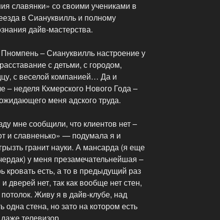
ия славянки» со своими учениками в
езда в Сиануквилль и полному
знания дайв-мастерства.
е Пномпень – Сиануквилль настроение у
асставание с детьми, с городом,
дцу, с веселой компанией… Да и
е – неделя Кхмерского Нового Года –
 ожидающего меня адского труда.
зду мне сообщили, что клиентов нет –
вот и славненько» — подумала я и
грызть гранит науки. А мансарда (я еще
чердак) у меня презамечательнейшая –
рь кровать есть, а то в предыдущий раз
и дверей нет, так как вообще нет стен,
потолок. Живу я в дайв-клубе, над
ь одна стена, но зато на котором есть
 даже телевизор.