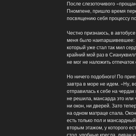
После слезоточивого «прощан
Пномпене, пришло время пере
посвящению себя процессу по
Честно признаюсь, в автобус
меня было наипаршивевшее: р
который уже стал так мил сер
крайний мой раз в Сиануквилл
не мог не наложить отпечаток
Но ничего подобного! По прие
завтра в море не идем. «Ну, 
отправилась к себе на чердак 
не решила, мансарда это или 
ни окон, ни дверей. Зато тепе
на одном матраце спала. Окон 
есть только пол и мансардный 
вторым этажом, у которого ест
стол, удобные кресла, диван и