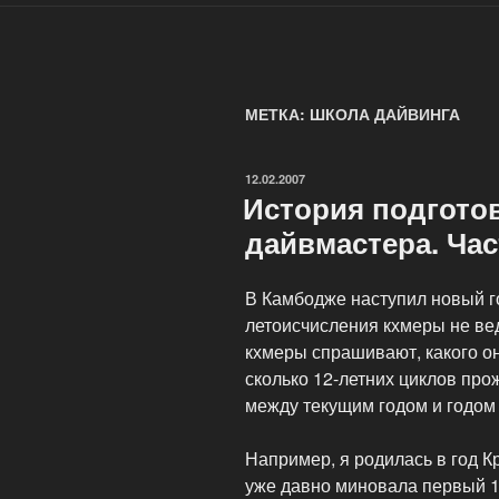
МЕТКА: ШКОЛА ДАЙВИНГА
ОПУБЛИКОВАНО
12.02.2007
История подгото
дайвмастера. Час
В Камбодже наступил новый г
летоисчисления кхмеры не веду
кхмеры спрашивают, какого он
сколько 12-летних циклов про
между текущим годом и годом
Например, я родилась в год К
уже давно миновала первый 12-