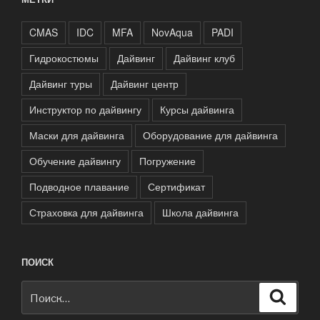
CMAS
IDC
MFA
NovAqua
PADI
Гидрокостюмы
Дайвинг
Дайвинг клуб
Дайвинг туры
Дайвинг центр
Инструктор по дайвингу
Курсы дайвинга
Маски для дайвинга
Оборудование для дайвинга
Обучение дайвингу
Погружение
Подводное плавание
Сертификат
Страховка для дайвинга
Школа дайвинга
ПОИСК
Искать:
Поиск