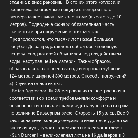
впадина в виде раковины. В стенах этого котлована
расположены огромные пещеры с невероятного
размера известняковыми колоннами (высотою до 10
метров). Подводные фонари обязательная часть
экипировки при погружении в этих местах.
Предполагается, что тысячи лет назад Большая
Голубая Дыра представляла собой обыкновенную
пещеру, свод которой обрушился под воздействием
воды, наступавшей на материк. Таким образом,
образовалась наполненная водой воронка глубиной
124 метра и шириной 300 метров. Способы погружений
a) Круиз на одной из яхт:
«Belize Aggressor III»-35 метровая яхта, построенная в
соответствии со всеми требованиями комфорта и
безопасности, позволит вам увидеть лучшее на втором
по величине Барьерном рифе. Скорость 15 узлов. Все 9
кают оснащены кондиционерами и имеют все удобства,
включая душ, туалет, телевизор и видеомагнитофон.
«Sun Dancer II» великолепная яхта на 16 дайверов в 8