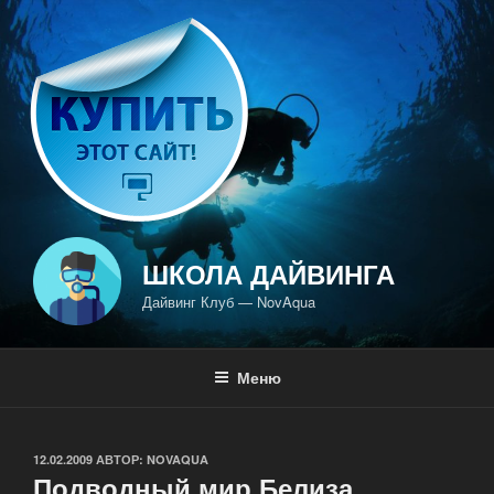
Перейти
к
содержимому
ШКОЛА ДАЙВИНГА
Дайвинг Клуб — NovAqua
Меню
ОПУБЛИКОВАНО
12.02.2009
АВТОР:
NOVAQUA
Подводный мир Белиза