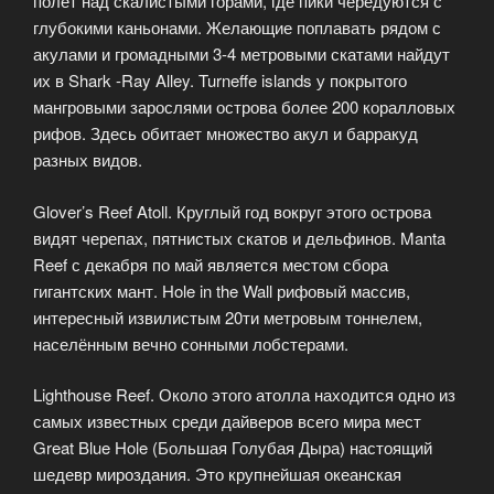
полёт над скалистыми горами, где пики чередуются с
глубокими каньонами. Желающие поплавать рядом с
акулами и громадными 3-4 метровыми скатами найдут
их в Shark -Ray Alley. Turneffe islands у покрытого
мангровыми зарослями острова более 200 коралловых
рифов. Здесь обитает множество акул и барракуд
разных видов.
Glover’s Reef Atoll. Круглый год вокруг этого острова
видят черепах, пятнистых скатов и дельфинов. Manta
Reef с декабря по май является местом сбора
гигантских мант. Hole in the Wall рифовый массив,
интересный извилистым 20ти метровым тоннелем,
населённым вечно сонными лобстерами.
Lighthouse Reef. Около этого атолла находится одно из
самых известных среди дайверов всего мира мест
Great Blue Hole (Большая Голубая Дыра) настоящий
шедевр мироздания. Это крупнейшая океанская