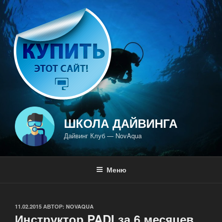
Перейти
к
содержимому
ШКОЛА ДАЙВИНГА
Дайвинг Клуб — NovAqua
Меню
ОПУБЛИКОВАНО
11.02.2015
АВТОР:
NOVAQUA
Инструктор PADI за 6 месяцев