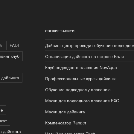
СВЕЖИЕ ЗАПИСИ
a
PADI
Дайвинг центр проводит обучение подводн
йвинг клуб
Организация дайвинга на острове Бали
Клуб подводного плавания NovAqua
 дайвинга
Профессиональные курсы дайвинга
Обучение подводному плаванию
Маски для подводного плавания EXO
ие
Маски для дайвинга
кат
Компенсатор Ranger
а дайвинга
Новый компенсатор Tech