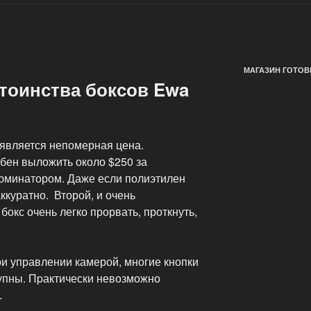
МАГАЗИН ГОТОВ
стоинства боксов Ewa
является непомерная цена.
обен выложить около $250 за
юминатором. Даже если полиэтилен
ккуратно. Второй, и очень
окс очень легко прорвать, проткнуть,
ри управлении камерой, многие кнопки
тупны. Пpактически невозможно
.