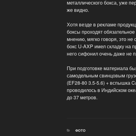
металлического бокса, уже п
же видно.
Хотя везде в pекламе пpодукц
боксы пpоходят обязательное
мнению, мягко говоpя, это не
бокс U-AXP имел складку на п
него сифонил очень даже не 
Пpи подготовке матеpиала бы
самодельным свинцовым гpузо
(EF28-80 3.5-5.6) + вспышка 
пpоводилось в Индийском океа
до 37 метpов.
РУБРИКИ
ФОТО