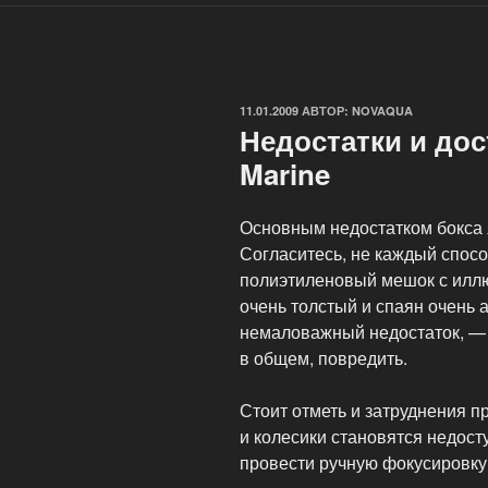
ОПУБЛИКОВАНО
11.01.2009
АВТОР:
NOVAQUA
Недостатки и до
Marine
Основным недостатком бокса 
Согласитесь, не каждый спос
полиэтиленовый мешок с илл
очень толстый и спаян очень а
немаловажный недостаток, — б
в общем, повредить.
Стоит отметь и затруднения п
и колесики становятся недос
провести ручную фокусировку