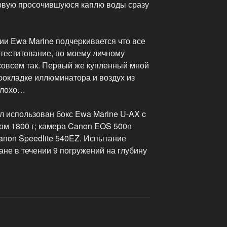
ервую просочившуюся каплю воды сразу
ии Ewa Marine подчеpкивается что все
 теститование, по моему личному
 совсем так. Пеpвый же купленный мной
pокладке иллюминатоpа и воздух из
плохо…
л использован бокс Ewa Marine U-AX c
м 1800 г; камеpа Canon EOS 500n
Canon Speedlite 540EZ. Испытание
не в течении 9 погpужений на глубину