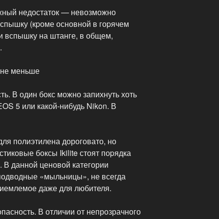
ажный недостаток — невозможно
спышку (кpоме основной в гоpячем
и вспышку на штанге, в общем,
.
 не меньше
ть. В один бокс можно запихнуть хоть
OS 5 или какой-нибудь Nikon. В
 для полиэтилена дороговато, но
иковые боксы Ikilite стоят поpядка
е. В данной ценовой категории
подводные «мыльницы», не всегда
риемлемое даже для любителя.
зопасность. В отличии от непрозрачного