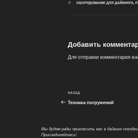
МЕТКИ
ОБОРУДОВАНИЕ ДЛЯ ДАЙВИНГА
,
П
Добавить коммента
Для отправки комментария в
Навигация
Предыдущая
НАЗАД
по
запись:
Техника погружений
записям
Мы будем рады пригласить вас в дайвинг поездк
Присоединяйтесь!