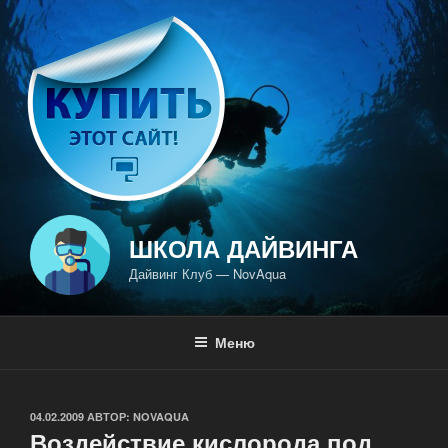
Перейти
к
содержимому
ШКОЛА ДАЙВИНГА
Дайвинг Клуб — NovAqua
Меню
ОПУБЛИКОВАНО
04.02.2009
АВТОР:
NOVAQUA
Воздействие кислорода под