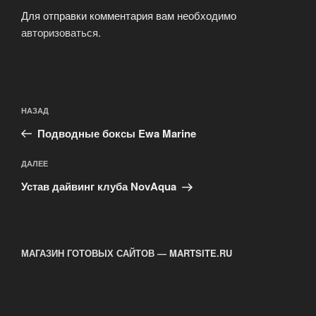
Для отправки комментария вам необходимо
авторизоваться
.
Навигация
Предыдущая
НАЗАД
по
запись:
записям
Подводные боксы Ewa Marine
Следующая
ДАЛЕЕ
запись
Устав дайвинг клуба NovAqua
МАГАЗИН ГОТОВЫХ САЙТОВ — MARTSITE.RU