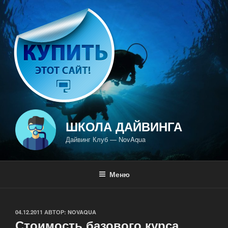
Перейти
к
содержимому
ШКОЛА ДАЙВИНГА
Дайвинг Клуб — NovAqua
Меню
ОПУБЛИКОВАНО
04.12.2011
АВТОР:
NOVAQUA
Стоимость базового курса