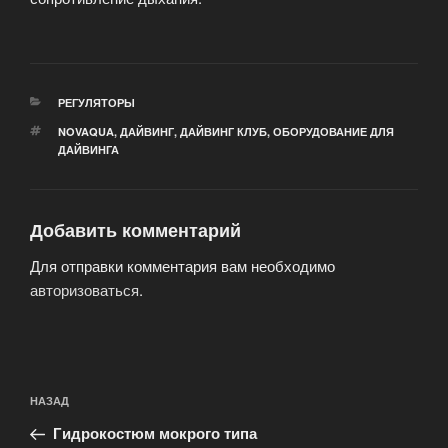
РУБРИКИ
РЕГУЛЯТОРЫ
МЕТКИ
NOVAQUA
,
ДАЙВИНГ
,
ДАЙВИНГ КЛУБ
,
ОБОРУДОВАНИЕ ДЛЯ
ДАЙВИНГА
Добавить комментарий
Для отправки комментария вам необходимо
авторизоваться
.
Навигация
Предыдущая
НАЗАД
по
запись:
записям
Гидрокостюм мокрого типа