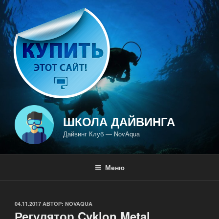
Перейти
к
содержимому
ШКОЛА ДАЙВИНГА
Дайвинг Клуб — NovAqua
Меню
ОПУБЛИКОВАНО
04.11.2017
АВТОР:
NOVAQUA
Регулятор Cyklon Metal