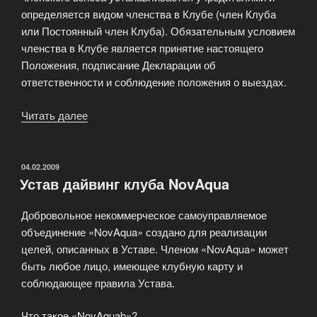
определяется видом членства в Клубе (член Клуба
или Постоянный член Клуба). Обязательным условием
членства в Клубе является принятие настоящего
Положения, подписание Декларации об
ответственности и соблюдение положения о выездах.
Читать далее
«Вступление
в
дайвинг
клуб»
ОПУБЛИКОВАНО
04.02.2009
Устав дайвинг клуба NovAqua
Добровольное некоммерческое самоуправляемое
объединение «NovAqua» создано для реализации
целей, описанных в Уставе. Членом «NovAqua» может
быть любое лицо, имеющее клубную карту и
соблюдающее правила Устава.
Что такое «NovAquab»?