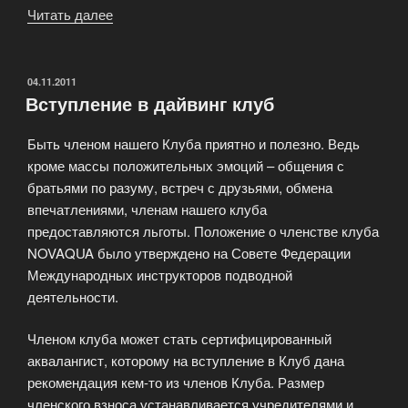
Читать далее
«Квалификационные
ступени
PADI
для
ОПУБЛИКОВАНО
04.11.2011
Вступление в дайвинг клуб
любительского
дайвинга»
Быть членом нашего Клуба приятно и полезно. Ведь
кроме массы положительных эмоций – общения с
братьями по разуму, встреч с друзьями, обмена
впечатлениями, членам нашего клуба
предоставляются льготы. Положение о членстве клуба
NOVAQUA было утверждено на Совете Федерации
Международных инструкторов подводной
деятельности.
Членом клуба может стать сертифицированный
аквалангист, которому на вступление в Клуб дана
рекомендация кем-то из членов Клуба. Размер
членского взноса устанавливается учредителями и