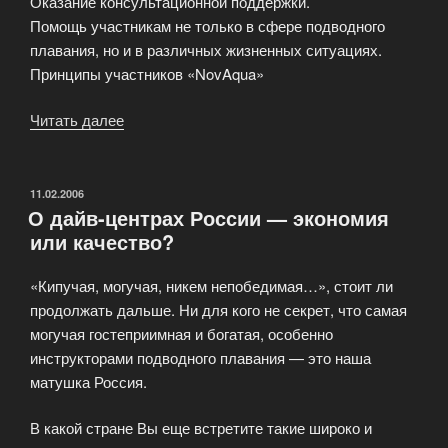
Оказание консультационной поддержки.
Помощь участникам не только в сфере подводного
плавания, но и в различных жизненных ситуациях.
Принципы участников «NovAqua»
Читать далее
«Устав
дайвинг
клуба
NovAqua»
ОПУБЛИКОВАНО
11.02.2006
О дайв-центрах России — экономия
или качество?
«Кипучая, могучая, никем непобедимая…», стоит ли
продолжать дальше. Ни для кого не секрет, что самая
могучая гостеприимная и богатая, особенно
инструкторами подводного плавания — это наша
матушка Россия.
В какой стране Вы еще встретите такие широко и