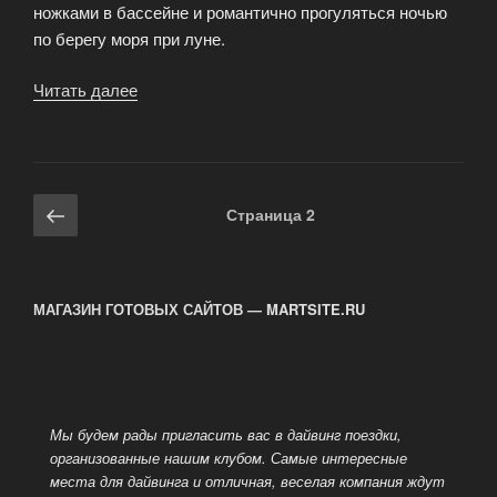
ножками в бассейне и романтично прогуляться ночью
по берегу моря при луне.
Читать далее
«О
дайв-
центрах
России
—
Навигация
Предыдущая
Страница
2
экономия
по
страница
или
записям
качество?»
МАГАЗИН ГОТОВЫХ САЙТОВ — MARTSITE.RU
Мы будем рады пригласить вас в дайвинг поездки,
организованные нашим клубом. Самые интересные
места для дайвинга и отличная, веселая компания ждут