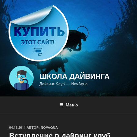
Перейти
к
содержимому
ШКОЛА ДАЙВИНГА
Дайвинг Клуб — NovAqua
Меню
ОПУБЛИКОВАНО
04.11.2011
АВТОР:
NOVAQUA
Вступление в дайвинг клуб