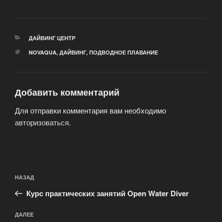
РУБРИКИ
ДАЙВИНГ ЦЕНТР
МЕТКИ
NOVAQUA
,
ДАЙВИНГ
,
ПОДВОДНОЕ ПЛАВАНИЕ
Добавить комментарий
Для отправки комментария вам необходимо
авторизоваться
.
Навигация
Предыдущая
НАЗАД
по
запись:
записям
Курс практических занятий Open Water Diver
Следующая
ДАЛЕЕ