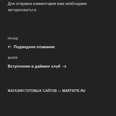
Для отправки комментария вам необходимо
авторизоваться
.
Навигация
Предыдущая
НАЗАД
по
запись:
записям
Подводное плавание
Следующая
ДАЛЕЕ
запись
Вступление в дайвинг клуб
МАГАЗИН ГОТОВЫХ САЙТОВ — MARTSITE.RU