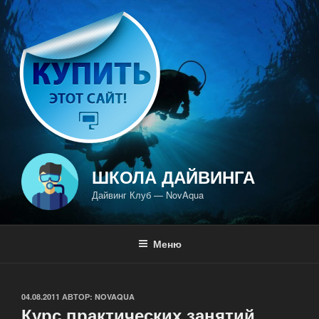
Перейти
к
содержимому
ШКОЛА ДАЙВИНГА
Дайвинг Клуб — NovAqua
Меню
ОПУБЛИКОВАНО
04.08.2011
АВТОР:
NOVAQUA
Курс практических занятий