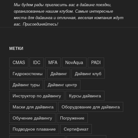
Мы будем рады пригласить вас в дайвинг поездки,
организованные нашим клубом. Самые интересные
места для дайвинга и отличная, веселая компания ждут
вас.
Присоединяйтесь!
МЕТКИ
CMAS
IDC
MFA
NovAqua
PADI
Гидрокостюмы
Дайвинг
Дайвинг клуб
Дайвинг туры
Дайвинг центр
Инструктор по дайвингу
Курсы дайвинга
Маски для дайвинга
Оборудование для дайвинга
Обучение дайвингу
Погружение
Подводное плавание
Сертификат