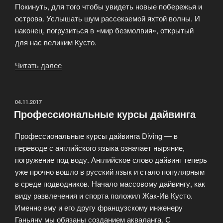
Покинуть, для того чтобы увидеть новые побережья и
острова. Услышать шум рассекаемой яхтой волны. И
наконец, погрузиться в «мир безмолвия», открытый
для нас великим Кусто.
Читать далее
«Клуб
подводного
плавания
NovAqua»
ОПУБЛИКОВАНО
04.11.2017
Профессиональные курсы дайвинга
Профессиональные курсы дайвинга Diving — в
переводе с английского языка означает ныряние,
погружение под воду. Английское слово дайвинг теперь
уже прочно вошло в русский язык и стало популярным
в среде подводников. Начало массовому дайвингу, как
виду развлечения и спорта положил Жак-Ив Кусто.
Именно ему и его другу французскому инженеру
Ганьяну мы обязаны созданием акваланга. С