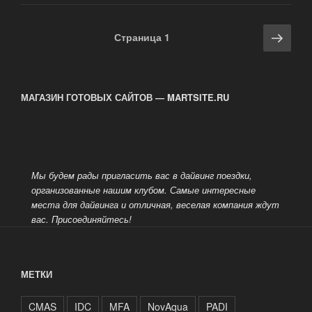
Safety»
Навигация
Сле
Страница
1
по
стра
записям
МАГАЗИН ГОТОВЫХ САЙТОВ — MARTSITE.RU
Мы будем рады пригласить вас в дайвинг поездки,
организованные нашим клубом. Самые интересные
места для дайвинга и отличная, веселая компания ждут
вас.
Присоединяйтесь!
МЕТКИ
CMAS
IDC
MFA
NovAqua
PADI