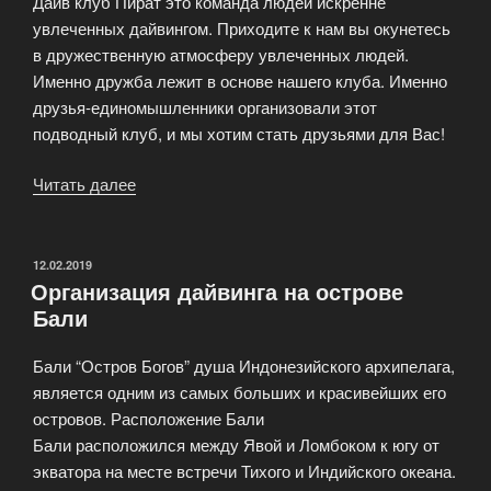
Дайв клуб Пират это команда людей искренне
увлеченных дайвингом. Приходите к нам вы окунетесь
в дружественную атмосферу увлеченных людей.
Именно дружба лежит в основе нашего клуба. Именно
друзья-единомышленники организовали этот
подводный клуб, и мы хотим стать друзьями для Вас!
Читать далее
«Дайвинг
центр
проводит
обучение
ОПУБЛИКОВАНО
12.02.2019
Организация дайвинга на острове
подводному
Бали
плаванию»
Бали “Остров Богов” душа Индонезийского архипелага,
является одним из самых больших и красивейших его
островов. Расположение Бали
Бали расположился между Явой и Ломбоком к югу от
экватора на месте встречи Тихого и Индийского океана.