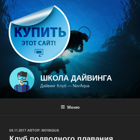
Перейти
к
содержимому
ШКОЛА ДАЙВИНГА
Дайвинг Клуб — NovAqua
Меню
ОПУБЛИКОВАНО
04.11.2017
АВТОР:
NOVAQUA
Клуб подводного плавания