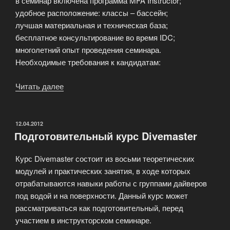
в семинар включена программа MFA Instructor;
удобное расположение: классы – бассейн;
лучшая материальная и техническая база;
бесплатное консультирование во время IDC;
многолетний опыт проведения семинара.
Необходимые требования к кандидатам:
Читать далее
«Инструктор
PADI
за
6
ОПУБЛИКОВАНО
12.04.2012
Подготовительный курс Divemaster
месяцев»
Курс Divemaster состоит из восьми теоретических
модулей и практических занятия, в ходе которых
отрабатываются навыки работы с группами дайверов
под водой и на поверхности. Данный курс может
рассматриваться как подготовительный, перед
участием в инструкторском семинаре.