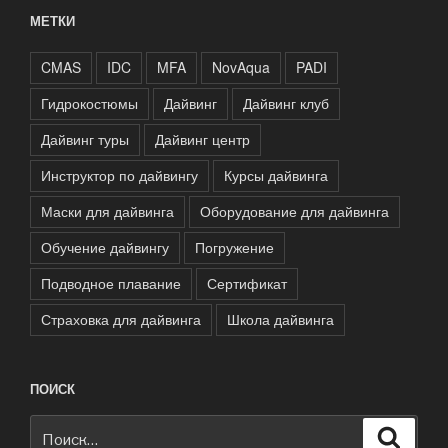
МЕТКИ
CMAS
IDC
MFA
NovAqua
PADI
Гидрокостюмы
Дайвинг
Дайвинг клуб
Дайвинг туры
Дайвинг центр
Инструктор по дайвингу
Курсы дайвинга
Маски для дайвинга
Оборудование для дайвинга
Обучение дайвингу
Погружение
Подводное плавание
Сертификат
Страховка для дайвинга
Школа дайвинга
ПОИСК
Искать:
Поиск