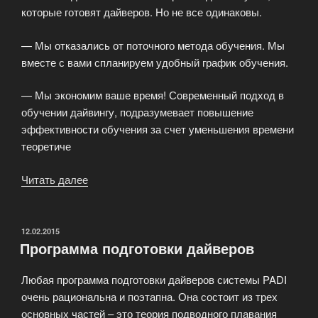
которые готовят дайверов. Но не все одинаковы.
— Мы отказались от поточного метода обучения. Мы
вместе с вами спланируем удобный график обучения.
— Мы экономим ваше время! Современный подход в
обучении дайвингу, подразумевает повышение
эффективности обучения за счет уменьшения времени
теоретиче
Читать далее
«Сколько
человек
мы
обучили?»
ОПУБЛИКОВАНО
12.02.2015
Программа подготовки дайверов
Любая программа подготовки дайверов системы PADI
очень рациональна и поэтапна. Она состоит из трех
основных частей – это теория подводного плавания