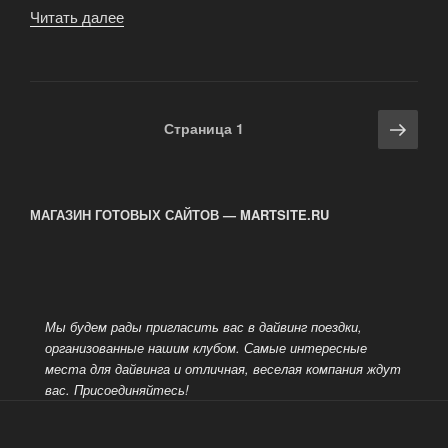
Читать далее
«Квалификационные
ступени
PADI
для
любительского
Навигация
Сле
Страница
1
дайвинга»
по
стра
записям
МАГАЗИН ГОТОВЫХ САЙТОВ — MARTSITE.RU
Мы будем рады пригласить вас в дайвинг поездки,
организованные нашим клубом. Самые интересные
места для дайвинга и отличная, веселая компания ждут
вас.
Присоединяйтесь!