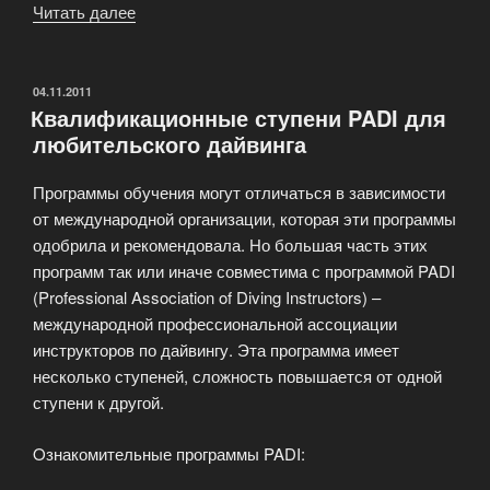
Читать далее
«Стоимость
базового
курса
дайвинга
ОПУБЛИКОВАНО
04.11.2011
Квалификационные ступени PADI для
для
любительского дайвинга
начинающих»
Программы обучения могут отличаться в зависимости
от международной организации, которая эти программы
одобрила и рекомендовала. Но большая часть этих
программ так или иначе совместима с программой PADI
(Professional Association of Diving Instructors) –
международной профессиональной ассоциации
инструкторов по дайвингу. Эта программа имеет
несколько ступеней, сложность повышается от одной
ступени к другой.
Oзнакомительные программы PADI: