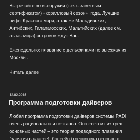
Встречайте во всеоружии (т.е. с заветным
сертификатом) «коралловый сезон» года. Лучшие
рифы Красного моря, а так же Мальдивских,
Антибских, Галапагосских, Мальтийских (далее см.
атлас мира) островов ждут Вас.
Еженедельно: плавание с дельфинами не выезжая из
Москвы.
Читать далее
«Услуги
компании
NovAqua»
ОПУБЛИКОВАНО
12.02.2015
Программа подготовки дайверов
Любая программа подготовки дайверов системы PADI
очень рациональна и поэтапна. Она состоит из трех
основных частей – это теория подводного плавания
(занятия в классе), бассейн (тренировка основных