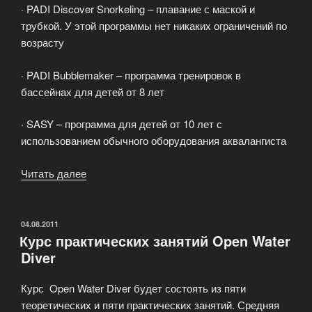
· PADI Discover Snorkeling – плавание с маской и
трубкой. У этой программы нет никаких ограничений по
возрасту
· PADI Bubblemaker – программа тренировок в
бассейнах для детей от 8 лет
· SASY – программа для детей от 10 лет с
использованием обычного оборудования аквалангиста
Читать далее
«Квалификационные
ступени
PADI
для
ОПУБЛИКОВАНО
04.08.2011
Курс практических занятий Open Water
любительского
Diver
дайвинга»
Курс Open Water Diver будет состоять из пяти
теоретических и пяти практических занятий. Средняя