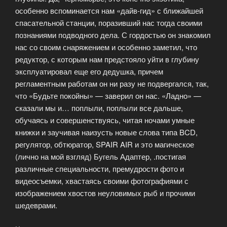
особенно вспоминается нам «дайв-гид» с ближайшей
спасательной станции, поразивший нас тогда своими
познаниями подводного дела. С гордостью он знакомил
нас со своим снаряжением и особенно заметил, что
редуктор, с которым нам предстояло уйти в глубину
эксплуатировал еще его дедушка, причем
регламентным работам он ни разу не подвергался, так,
что «Будьте покойны» — заверил он нас. «Ладно» —
сказали мы и… поплыли, поплыли все дальше,
обучаясь и совершенствуясь, читая ночами умные
книжки и заучивая наизусть новые слова типа BCD,
регулятор, обтюратор, SPAIR AIR и это магическое
(лично на мой взгляд) Бугель Адаптер, .постигая
различные специальности, премудрости фото и
видеосъемки, хвастаясь своими фотографиями с
изображением хвостов неуловимых рыб и прочими
шедеврами.