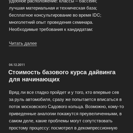
удобное расположение: классы – бассейн;
лучшая материальная и техническая база;
бесплатное консультирование во время IDC;
многолетний опыт проведения семинара.
Необходимые требования к кандидатам:
Читать далее
«Инструктор
PADI
за
6
ОПУБЛИКОВАНО
04.12.2011
Стоимость базового курса дайвинга
месяцев»
для начинающих
Вряд ли все гладко пройдет и у того, кто впервые сев
за руль автомобиля, сразу же попытается вписаться в
поток московского Садового кольца. Возможно, кому-то
приведенные аналогии покажутся преувеличенными, в
самом деле, какие проблемы могут сопутствовать
простому процессу: посмотрел в декомпрессионную