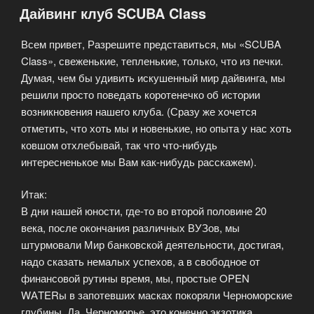
Дайвинг клуб SCUBA Class
Diver»
Всем привет, Разрешите представиться, мы «SCUBA
Class», свеженькие, тепленькие, только, что из печки.
Думая, чем бы удивить искушенный мир дайвинга, мы
решили просто поведать коротенечко об истории
возникновения нашего клуба. (Сразу же хочется
отметить, что хоть мы и новенькие, но опыта у нас хоть
ковшом отхлебывай, так что что-нибудь
интересненькое мы Вам как-нибудь расскажем).
Итак:
В дни нашей юности, где-то во второй половине 20
века, после окончания различных ВУЗов, мы
штурмовали Мир банковской деятельности, достигая,
надо сказать немалых успехов, а в свободное от
финансовой рутины время, мы, простые OPEN
WАTERы в запотевших масках покоряли Черноморские
глубины. Да, Черноморье, это конечно экзотика,