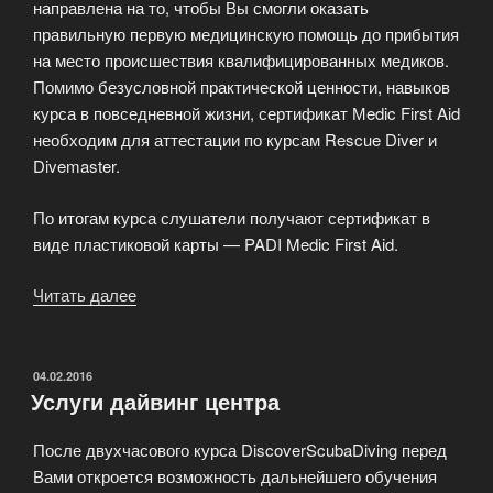
направлена на то, чтобы Вы смогли оказать
правильную первую медицинскую помощь до прибытия
на место происшествия квалифицированных медиков.
Помимо безусловной практической ценности, навыков
курса в повседневной жизни, сертификат Мedic First Aid
необходим для аттестации по курсам Rescue Diver и
Divemaster.
По итогам курса слушатели получают сертификат в
виде пластиковой карты — PADI Medic First Aid.
Читать далее
«Курс
PADI
Medic
First
ОПУБЛИКОВАНО
04.02.2016
Услуги дайвинг центра
Aid»
После двухчасового курса DiscoverScubaDiving перед
Вами откроется возможность дальнейшего обучения