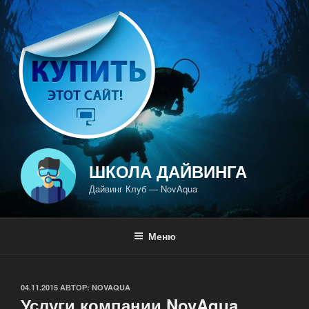
Перейти
к
содержимому
ШКОЛА ДАЙВИНГА
Дайвинг Клуб — NovAqua
Меню
ОПУБЛИКОВАНО
04.11.2015
АВТОР:
NOVAQUA
Услуги компании NovAqua