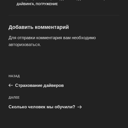
ДАЙВИНГА
,
ПОГРУЖЕНИЕ
Добавить комментарий
Для отправки комментария вам необходимо
авторизоваться
.
Навигация
Предыдущая
НАЗАД
по
запись:
записям
Страхование дайверов
Следующая
ДАЛЕЕ
запись
Сколько человек мы обучили?