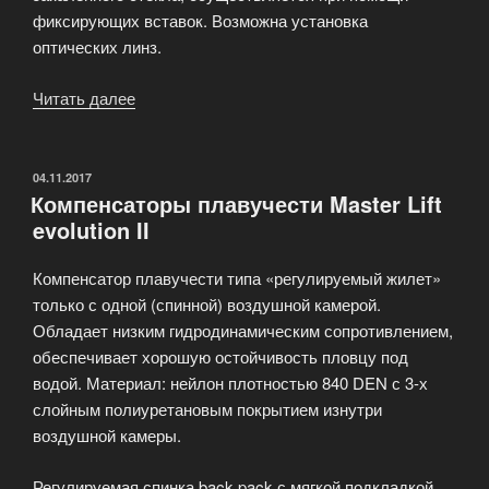
фиксирующих вставок. Возможна установка
оптических линз.
Читать далее
«Маски
для
дайвинга»
ОПУБЛИКОВАНО
04.11.2017
Компенсаторы плавучести Master Lift
evolution II
Компенсатор плавучести типа «регулируемый жилет»
только с одной (спинной) воздушной камерой.
Обладает низким гидродинамическим сопротивлением,
обеспечивает хорошую остойчивость пловцу под
водой. Материал: нейлон плотностью 840 DEN с 3-х
слойным полиуретановым покрытием изнутри
воздушной камеры.
Регулируемая спинка back pack с мягкой подкладкой.