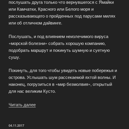
послушать друга только что вернувшегося с Ямайки
или Камчатки, Красного или Белого моря и
рассказывающего о пройденных под парусами милях
или об отличном дайвинге.
Послушать, и под влиянием неизлечимого вируса
«морской болезни» собрать хорошую компанию,
подобрать маршрут и покинуть шумную и суетную
сушу.
Покинуть, для того чтобы увидеть новые побережья и
острова. Услышать шум рассекаемой яхтой волны. И
наконец, погрузиться в «мир безмолвия», открытый
для нас великим Кусто.
Читать далее
«Клуб
подводного
плавания
NovAqua»
ОПУБЛИКОВАНО
04.11.2017