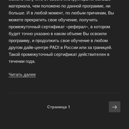
материала, чем положено по данной программе, ни
больше. И в любой момент, по любым причинам, Вы
можете прекратить свое обучение, получить
промежуточный сертификат «реферал», в котором
будет точно указано в каком объеме Вы освоили
программу, и продолжить свое обучение в любом
другом дайв-центре PADI в России или за границей.
Такой промежуточный сертификат действителен в
течении года.
Читать далее
«Программа
подготовки
дайверов»
Навигация
Сле
Страница
1
по
стра
записям