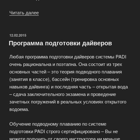
Читать далее
«Страхование
дайверов»
ОПУБЛИКОВАНО
12.02.2015
Программа подготовки дайверов
Любая программа подготовки дайверов системы PADI
очень рациональна и поэтапна. Она состоит из трех
основных частей – это теория подводного плавания
(занятия в классе), бассейн (тренировка основных
навыков дайвинга) и последняя часть – открытая вода
– сдача заключительного экзамена и проведение
зачетных погружений в реальных условиях открытого
водоема.
Обучение подводному плаванию по системе
подготовки PADI строго сертифицировано – Вы не
можете получить от своего инструктора ни меньше