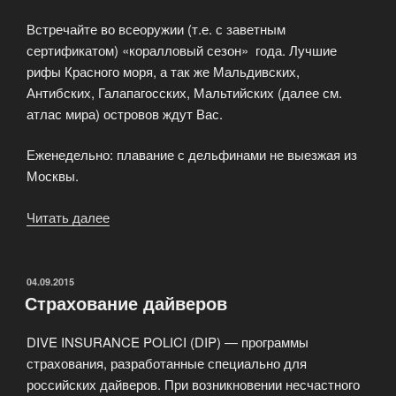
Встречайте во всеоружии (т.е. с заветным
сертификатом) «коралловый сезон» года. Лучшие
рифы Красного моря, а так же Мальдивских,
Антибских, Галапагосских, Мальтийских (далее см.
атлас мира) островов ждут Вас.
Еженедельно: плавание с дельфинами не выезжая из
Москвы.
Читать далее
«Услуги
компании
NovAqua»
ОПУБЛИКОВАНО
04.09.2015
Страхование дайверов
DIVE INSURANCE POLICI (DIP) — программы
страхования, разработанные специально для
российских дайверов. При возникновении несчастного