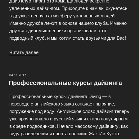
Дайв клуб Пират это команда людей искренне
увлеченных дайвингом. Приходите к нам вы окунетесь
в дружественную атмосферу увлеченных людей.
Именно дружба лежит в основе нашего клуба. Именно
друзья-единомышленники организовали этот
подводный клуб, и мы хотим стать друзьями для Вас!
Читать далее
«Дайвинг
центр
проводит
обучение
ОПУБЛИКОВАНО
04.11.2017
Профессиональные курсы дайвинга
подводному
плаванию»
Профессиональные курсы дайвинга Diving — в
переводе с английского языка означает ныряние,
погружение под воду. Английское слово дайвинг теперь
уже прочно вошло в русский язык и стало популярным
в среде подводников. Начало массовому дайвингу, как
виду развлечения и спорта положил Жак-Ив Кусто.