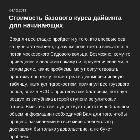
обучения
PADI»
ОПУБЛИКОВАНО
04.12.2011
Стоимость базового курса дайвинга
для начинающих
Вряд ли все гладко пройдет и у того, кто впервые сев
за руль автомобиля, сразу же попытается вписаться в
поток московского Садового кольца. Возможно, кому-то
приведенные аналогии покажутся преувеличенными, в
самом деле, какие проблемы могут сопутствовать
простому процессу: посмотрел в декомпрессионную
таблицу, натянул гидрокостюм, прикинул вес грузового
пояса, влез в BCD с пристегнутым баллоном, потянул
воздух из загубника второй ступени регулятора и
готово. Вместе с тем, существует достаточно большой
объем информации необходимой Вам для того, чтобы
процесс называемый во все мире словом diving
доставлял бы только удовольствие, а не букет
проблем.