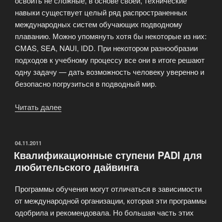
освоить не сложные, в основе своей, технические
навыки существует целый ряд распространенных
международных систем обучающих подводному
плаванию. Можно упомянуть хотя бы некоторые из них:
CMAS, SEA, NAUI, IDD. При некотором разнообразии
подходов к учебному процессу все они в итоге решают
одну задачу — дать возможность человеку уверенно и
безопасно погрузиться в подводный мир.
Читать далее
«Стоимость
базового
курса
дайвинга
ОПУБЛИКОВАНО
04.11.2011
Квалификационные ступени PADI для
для
любительского дайвинга
начинающих»
Программы обучения могут отличаться в зависимости
от международной организации, которая эти программы
одобрила и рекомендовала. Но большая часть этих