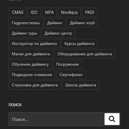
CMAS
IDC
MFA
NovAqua
PADI
Гидрокостюмы
Дайвинг
Дайвинг клуб
Дайвинг туры
Дайвинг центр
Инструктор по дайвингу
Курсы дайвинга
Маски для дайвинга
Оборудование для дайвинга
Обучение дайвингу
Погружение
Подводное плавание
Сертификат
Страховка для дайвинга
Школа дайвинга
ПОИСК
Искать:
Поиск