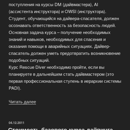
поступления на курсы DM (дайвмастера), AI
(ассистента инструктора) и OWSI (инструктора).
Студент, обучающийся на дайвера-спасателя, должен
осознавать ответственность за безопасность людей.
Основная задача курса – получение необходимых
знаний и навыков, необходимых для спасения и
оказания помощи в аварийных ситуациях. Дайвер-
спасатель должен уметь предотвратить возникновение
подобных ситуаций.
Курс Rescue Diver необходимо пройти, если вы
планируете в дальнейшем стать дайвмастером (это
первая профессиональная ступень в иерархии системы
PADI).
Читать далее
«Профессиональные
курсы
обучения
PADI»
ОПУБЛИКОВАНО
04.12.2011
Стоимость базового курса дайвинга