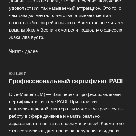
Дайвинг — это не спорт, это развлечение, получение
удовольствия, так называемый аттракцион. Это то, о
чем каждый мечтал с детства, а именно, мечтал
познать тайны морей и океанов. В детстве все читали
романы Жюля Верна и смотрели подводную одиссею
Жака Ива Кусто.
Читать далее
«Профессиональные
курсы
дайвинга»
ОПУБЛИКОВАНО
03.11.2017
Профессиональный сертификат PADI
Dive-Master (DM) — Ваш первый профессиональный
сертификат в системе PADI. При наличии
квалификации дайвмастера вы можете устроиться на
работу в сфере дайвинга и начать реально
зарабатывать деньги на своем увлечении! Кроме того,
этот сертификат дает право на получение скидок на