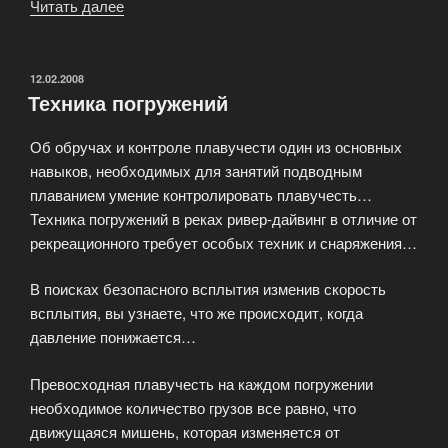
Читать далее
«Квалификационные
ступени
PADI
для
ОПУБЛИКОВАНО
12.02.2008
Техника погружений
любительского
дайвинга»
Об обручах и контроле плавучести один из основных
навыков, необходимых для занятий подводным
плаванием умение контролировать плавучесть…
Техника погружений в реках ривер-дайвинг в отличие от
рекреационного требует особых техник и снаряжения…
В поисках безопасного всплытия изменив скорость
всплытия, вы узнаете, что же происходит, когда
давление понижается…
Превосходная плавучесть на каждом погружении
необходимое количество грузов все равно, что
движущаяся мишень, которая изменяется от