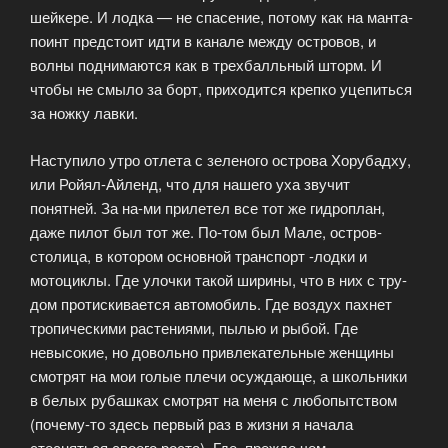
шейкере. И лодка — не спасение, потому как на манта-
поинт предстоит идти в канале между островов, и
волны поднимаются как в трехбалльный шторм. И
чтобы не смыло за борт, приходится крепко уцепиться
за ножку лавки.
Наступило утро отлета с зеленого острова Хорубадху,
или Ройял-Айленд, что для нашего уха звучит
понятней. За на-ми прилетел все тот же гидроплан,
даже пилот был тот же. По-том был Мале, остров-
столица, в котором основной транспорт -лодки и
мотоциклы. Где улочки такой ширины, что в них с тру-
дом протискивается автомобиль. Где воздух пахнет
тропическими растениями, пылью и рыбой. Где
невысокие, но довольно привлекательные женщины
смотрят на мои голые плечи осуждающе, а школьники
в белых рубашках смотрят на меня с любопытством
(почему-то здесь первый раз в жизни я начала
стесняться своего роста). Где, прежде чем