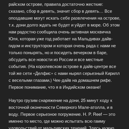
райском острове, правила достаточно жесткие:
сказано, сбор в девять, значит сбор в девять… Все
опоздавшие могут искать себе развлечения на острове,
т.к. дони долго ждать не будет и уйдет в море. Об этом
нам радостно сообщила очень активная москвичка
Юля, которая уже год работает на Мальдивах дайв-
гидом и инструктором и которая очень рада с нами не
только понырять, но и посидеть вечерком в баре,
обсудить все новости из России и все местные
события. (На королевском острове в дайв-центре все
той же сети «Делфис» с нами нырял серьезный Кирилл
с веселыми глазами.) Чек-дайв на домашнем рифе.
Первое понимание, что я в Индийском океане!
Наутро грузим снаряжение на дони, 25 минут ходу к
восточной оконечности Северного Мале-атолла, и в
воду. Первое серьезное погружение. Н. P. Reef — это
именно то место, где можно испытать всю гамму
удовольствий от мальдивских течений. Здесь нужно