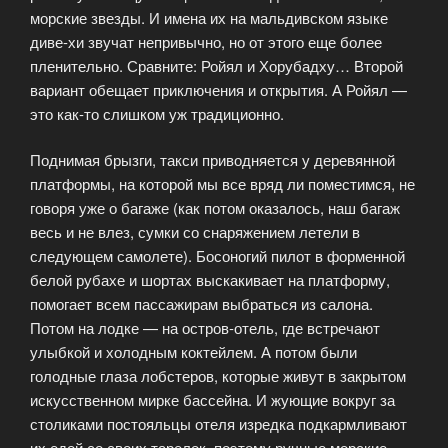
морские звезды. И имена их на мальдивском языке
диве-хи звучат непривычно, но от этого еще более
пленительно. Сравните: Ройял и Хорубадху… Второй
вариант обещает приключения и открытия. А Ройял —
это как-то слишком уж традиционно.
Поднимая брызги, такси приводняется у деревянной
платформы, на которой мы все вряд ли поместимся, не
говоря уже о багаже (как потом оказалось, наш багаж
весь и не влез, сумки со снаряжением летели в
следующем самолете). Босоногий пилот в форменной
белой рубахе и шортах выскакивает на платформу,
помогает всем пассажирам выбраться из салона.
Потом на лодке — на остров-отель, где встречают
улыбкой и холодным коктейлем. А потом были
голодные глаза лобстеров, которые живут в закрытом
искусственном мирке бассейна. И жующие вокруг за
столиками постояльцы отеля изредка подкармливают
их едой со своих тарелок, поэтому ручные морские