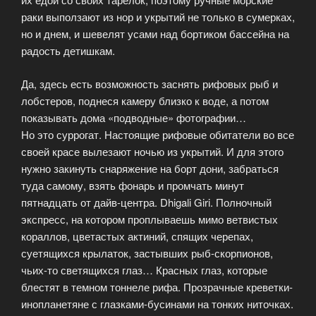
раки выползают из нор и укрытий не только в сумерках,
но и днем, и шевелят усами над бортиком бассейна на
радость детишкам.
Да, здесь есть возможность заснять рифовых рыб и
лобстеров, поднеся камеру близко к воде, а потом
показывать дома «подводные» фотографии…
Но это суррогат. Настоящие рифовые обитатели во все
своей красе вылезают ночью из укрытий. И для этого
нужно закинуть снаряжение на борт дони, забраться
туда самому, взять фонарь и промчать минут
пятнадцать от дайв-центра. Dhigali Giri. Полночный
экспресс, на котором проплываешь мимо ветвистых
кораллов, цветастых актиний, спящих черепах,
суетящихся крылаток, застывших рыб-скорпионов,
чьих-то светящихся глаз… Красных глаз, которые
блестят в темном тоннеле рифа. Прозрачные креветки-
инопланетяне с глазками-бусинами на тонких ниточках.