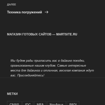
Следующая
ДАЛЕЕ
запись
Техника погружений
МАГАЗИН ГОТОВЫХ САЙТОВ — MARTSITE.RU
Мы будем рады пригласить вас в дайвинг поездки,
организованные нашим клубом. Самые интересные
места для дайвинга и отличная, веселая компания ждут
вас.
Присоединяйтесь!
МЕТКИ
CMAS
IDC
MFA
NovAqua
PADI