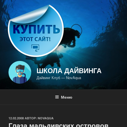
Перейти
к
содержимому
ШКОЛА ДАЙВИНГА
Дайвинг Клуб — NovAqua
Меню
ОПУБЛИКОВАНО
12.02.2008
АВТОР:
NOVAQUA
Глаза мальдивских островов