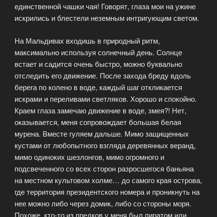
единственной чашки чая! Говорят, глаза мои на ужине
искрились и блестели неземным интригующим светом.
На Мальдивах входишь в природный ритм,
максимально используя солнечный день. Солнце
встает и садится очень быстро, можно буквально
отследить его движение. После захода бреду вдоль
берега по колено в воде, каждый шаг откликается
искрами и переливами светляков. Хорошо и спокойно.
Краем глаза замечаю движение в воде, змея?! Нет,
оказывается, меня сопровождает большая белая
мурена. Вместе гуляем дальше. Мимо защищенных
кустами от любопытного взгляда деревянных веранд,
мимо одиноких шезлонгов, мимо огромного и
подсвеченного со всех сторон разросшегося баньяна
на местном культовом холме… до самого края острова,
где территория президентского номера и проникнуть на
нее можно либо через домик, либо со стороны моря.
Похоже, кто-то из предков у меня был пиратом или