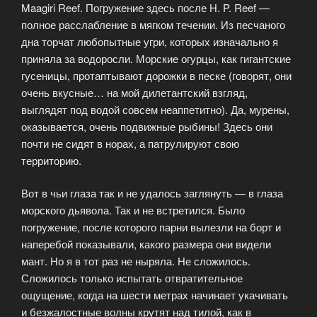
Maagiri Reef. Погружение здесь после Н. P. Reef —
полное расслабление в мягком течении. Из песчаного
дна торчат любопытные угри, которых изначально я
приняла за водоросли. Морские огурцы, как гигантские
гусеницы, протаптывают дорожки в песке (говорят, они
очень вкусные… на мой дилетантский взгляд,
выглядят под водой совсем неаппетитно). Да, мурены,
оказывается, очень подвижные рыбины! Здесь они
почти не сидят в норах, а патрулируют свою
территорию.
Вот в чьи глаза так и не удалось заглянуть — в глаза
морского дьявола. Так и не встретился. Было
погружение, после которого парни вылезли на борт и
наперебой показывали, какого размера они видели
мант. Но я в тот раз не ныряла. Не сложилось.
Сложилось только испытать отвратительное
ощущение, когда на шести метрах начинает укачивать
и безжалостные волны крутят над тилой, как в