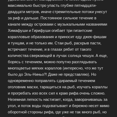
максимально быстро упасть глубже пятнадцати-
двадцати метров, иначе стремительные потоки унесут
за риф и дальше. Постоянное сильное течение в
канале между островами с музыкальными названиями
Химафуши и Гирифуши огибает три гигантские
коралловые образования и приносит еду джек-фишам
и тунцам, и не только им. Стаи рыб, раскрыв пасти,
встречают течение, и в глазах рябит от такого
количества сверкающей в лучах солнца чешуи. А еще,
борясь с течением, можно попутно разглядывать
многоцветье мягких кораллов (интересно, что же тут
было до Эль-Ниньо?! Даже не представляю). Но
одновременно поправлять сдираемый течением
оголовник маски, таращиться на рыб, изучать кораллы
и прогребать изо всех сил к краю рифа очень сложно.
Неземная легкость настигает, когда, заворачиваешь за
угол, и поток воды подхватывает и бережно несет мимо
оборотной стороны рифа, где уже не так много рыб, но