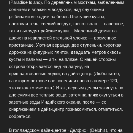
(Paradise Island). По деревянным мосткам, выбеленным
солнцем и влажным воздухом, над снующими
рыбинами выходим на берег. Цветущие кусты,
ласковая тень, свежий воздух, шепот волн — наверное,
так и выглядят райские кущи… Маленький домик на
двоих на извилистой отельной улочке — временное
пристанище. Уютная веранда, две ступеньки, короткая
дорожка из фигурных плиток, двадцать метров сквозь
кусты и пальмы — и ты на пляже. С нашей стороны
острова открывается вид на лагуну, на
пришвартованные лодки, на дайв-центр. (Любопытно,
на втором острове нас поселили снова в номере 120,
это какая-то мистика.) Итак, первым делом закинуть на
дно сумки все теплые вещи, затем на пляж окунуться в
заветные воды Индийского океана, после — со
снаряжением в дайв-центр познакомиться, отметиться,
собраться.
В голландском дайв-центре «Делфис» (Delphis), что на