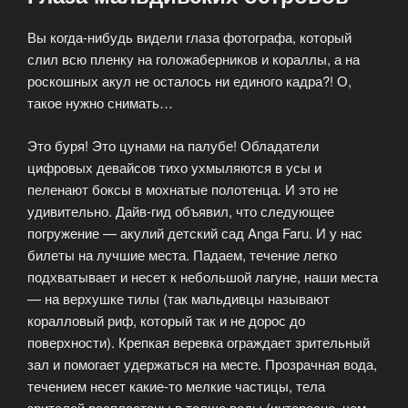
Вы когда-нибудь видели глаза фотографа, который
слил всю пленку на голожаберников и кораллы, а на
роскошных акул не осталось ни единого кадра?! О,
такое нужно снимать…
Это буря! Это цунами на палубе! Обладатели
цифровых девайсов тихо ухмыляются в усы и
пеленают боксы в мохнатые полотенца. И это не
удивительно. Дайв-гид объявил, что следующее
погружение — акулий детский сад Anga Faru. И у нас
билеты на лучшие места. Падаем, течение легко
подхватывает и несет к небольшой лагуне, наши места
— на верхушке тилы (так мальдивцы называют
коралловый риф, который так и не дорос до
поверхности). Крепкая веревка ограждает зрительный
зал и помогает удержаться на месте. Прозрачная вода,
течением несет какие-то мелкие частицы, тела
зрителей распластаны в толще воды (интересно, чем