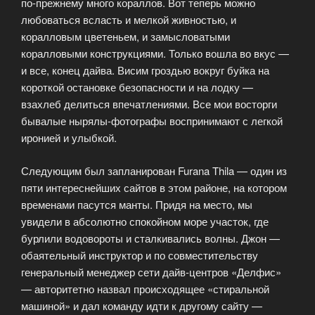
по-прежнему много кораллов. Вот теперь можно
любоваться всласть и мелкой живностью, и
коралловым цветеньем, и замысловатыми
коралловыми конструкциями. Только вошла во вкус —
и все, конец дайва. Висим гроздью вокруг буйка на
короткой остановке безопасности и на лодку —
взахлеб делиться впечатлениями. Все мои восторги
бывалые нырялы-фотографы воспринимают с легкой
иронией и улыбкой.
Следующим был запланирован Furana Thila — один из
пяти интереснейших сайтов в этом районе, на котором
временами пасутся манты. Придя на место, мы
увидели в абсолютно спокойном море участок, где
бурлили водовороты и сталкивались волны. Джон —
обаятельный инструктор и по совместительству
генеральный менеджер сети дайв-центров «Делфис»
— авторитетно назвал происходящее «стиральной
машиной» и дал команду идти к другому сайту —