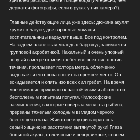
держатся фотографы, если в руках у них камера?).
Главные действующие лица уже здесь: дюжина акулят
кружит в лагуне, две взрослые мамаши-
воспитательницы караулят выше. Все под контролем.
На заднем плане стая молодых барракуд занимается
групповой акробатикой. Нахальный и очень упорный
попугай в метре от меня гребет изо всех сил против
течения, проплывает полтора метра, облегченно
выдыхает и его снова сносит на прежнее место. Он
вскидывается и опять изо всех сил гребет. На время
мое внимание приковано к настойчивым и абсолютно
бесполезным попыткам попугая. Философские
размышления, в которые повергла меня эта рыбина,
прерваны тяжелым холодным взглядом черного
блестящего глаза. Животное внутри напряглось —
серый хищник на расстоянии вытянутой руки! Глаза
большой акулы, стеклянные и неподвижные, совсем