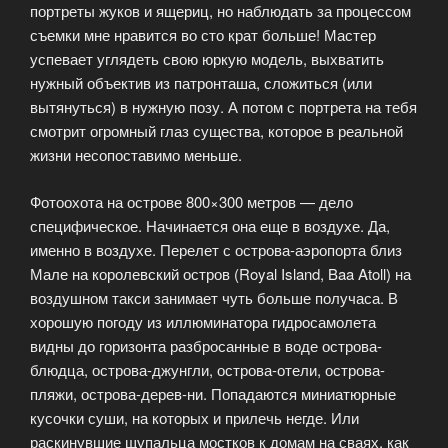
портреты жуков и ящериц, но наблюдать за процессом
съемки мне нравится во сто крат больше! Мастер
успевает углядеть свою юркую модель, выхватить
нужный объектив из патронташа, сложиться (или
вытянуться) в нужную позу. А потом с портрета на тебя
смотрит огромный глаз существа, которое в реальной
жизни несопоставимо меньше.
Фотоохота на острове 800×300 метров — дело
специфическое. Начинается она еще в воздухе. Да,
именно в воздухе. Перелет с острова-аэропорта близ
Мале на королевский остров (Royal Island, Baa Atoll) на
воздушном такси занимает чуть больше получаса. В
хорошую погоду из иллюминатора гидросамолета
видны до горизонта разбросанные в воде острова-
блюдца, острова-джунгли, острова-отели, острова-
пляжи, острова-дерев-ни. Попадаются миниатюрные
кусочки суши, на которых и прилечь негде. Или
раскинувшие щупальца мостков к домам на сваях, как