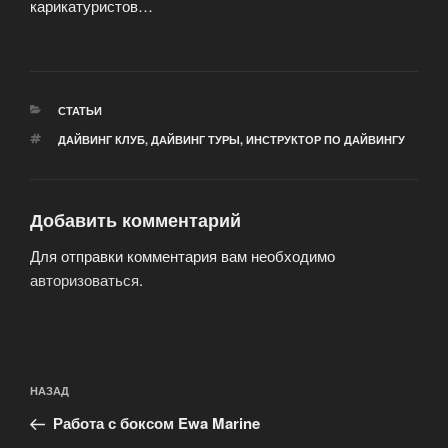
карикатуристов…
РУБРИКИ
СТАТЬИ
МЕТКИ
ДАЙВИНГ КЛУБ
,
ДАЙВИНГ ТУРЫ
,
ИНСТРУКТОР ПО ДАЙВИНГУ
Добавить комментарий
Для отправки комментария вам необходимо
авторизоваться
.
Навигация
Предыдущая
НАЗАД
по
запись:
записям
Работа с боксом Ewa Marine